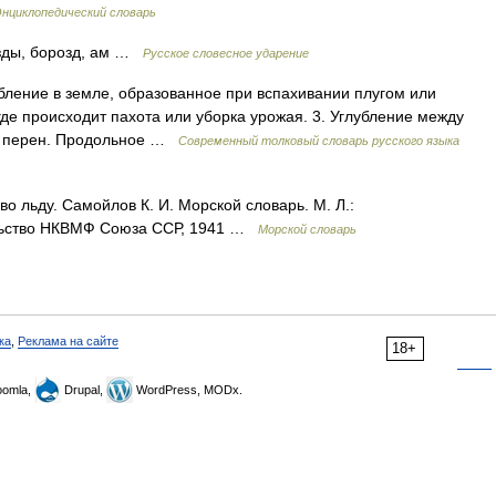
нциклопедический словарь
озды, борозд, ам …
Русское словесное ударение
бление в земле, образованное при вспахивании плугом или
 где происходит пахота или уборка урожая. 3. Углубление между
4. перен. Продольное …
Современный толковый словарь русского языка
о льду. Самойлов К. И. Морской словарь. М. Л.:
ельство НКВМФ Союза ССР, 1941 …
Морской словарь
ка
,
Реклама на сайте
18+
omla,
Drupal,
WordPress, MODx.