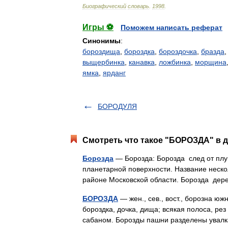
Биографический
словарь
.
1998
.
Игры ⚽
Поможем написать реферат
Синонимы
:
бороздища
,
бороздка
,
бороздочка
,
бразда
выщербинка
,
канавка
,
ложбинка
,
морщина
ямка
,
ярданг
БОРОДУЛЯ
Смотреть что такое "БОРОЗДА" в д
Борозда
— Борозда: Борозда след от плуг
планетарной поверхности. Название неско
районе Московской области. Борозда д
БОРОЗДА
— жен., сев., вост., борозна южн
бороздка, дочка, дища; всякая полоса, рез
сабаном. Борозды пашни разделены ува