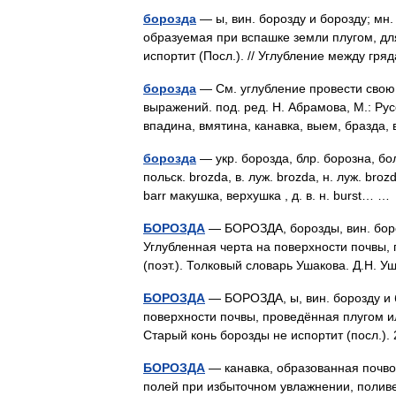
борозда
— ы, вин. борозду и борозду; мн.
образуемая при вспашке земли плугом, для
испортит (Посл.). // Углубление между г
борозда
— См. углубление провести свою 
выражений. под. ред. Н. Абрамова, М.: Рус
впадина, вмятина, канавка, выем, бразда
борозда
— укр. борозда, блр. борозна, бол
польск. brozda, в. луж. brozda, н. луж. brozda
barr макушка, верхушка , д. в. н. burst… 
БОРОЗДА
— БОРОЗДА, борозды, вин. бороз
Углубленная черта на поверхности почвы, 
(поэт.). Толковый словарь Ушакова. Д.Н.
БОРОЗДА
— БОРОЗДА, ы, вин. борозду и б
поверхности почвы, проведённая плугом 
Старый конь борозды не испортит (посл.).
БОРОЗДА
— канавка, образованная почв
полей при избыточном увлажнении, полив