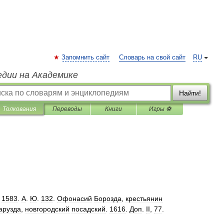
Запомнить сайт
Словарь на свой сайт
RU
едии на Академике
Найти!
Толкования
Переводы
Книги
Игры ⚽
.
1583
.
А
.
Ю
.
132
.
Офонасий
Борозда
,
крестьянин
арузда
,
новгородский
посадский
.
1616
.
Доп
.
II
,
77
.