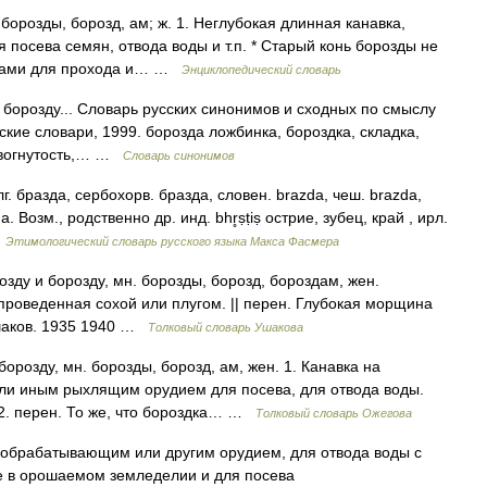
 борозды, борозд, ам; ж. 1. Неглубокая длинная канавка,
 посева семян, отвода воды и т.п. * Старый конь борозды не
рядами для прохода и… …
Энциклопедический словарь
борозду... Словарь русских синонимов и сходных по смыслу
ские словари, 1999. борозда ложбинка, бороздка, складка,
, вогнутость,… …
Словарь синонимов
г. бразда, сербохорв. бразда, словен. brazda, чеш. brazda,
. Возм., родственно др. инд. bhr̥ṣṭiṣ острие, зубец, край , ирл.
…
Этимологический словарь русского языка Макса Фасмера
ду и борозду, мн. борозды, борозд, бороздам, жен.
проведенная сохой или плугом. || перен. Глубокая морщина
 Ушаков. 1935 1940 …
Толковый словарь Ушакова
орозду, мн. борозды, борозд, ам, жен. 1. Канавка на
или иным рыхлящим орудием для посева, для отвода воды.
 2. перен. То же, что бороздка… …
Толковый словарь Ожегова
ообрабатывающим или другим орудием, для отвода воды с
е в орошаемом земледелии и для посева