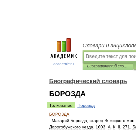
Словари и энциклоп
academic.ru
Биографический словарь
Биографический словарь
БОРОЗДА
Толкование
Перевод
БОРОЗДА
.
Макарий
Борозда
,
старец
Вяжицкого
мон
Дорогобужского
уезда
.
1603
.
А
.
К
.
II
,
271
.
Б