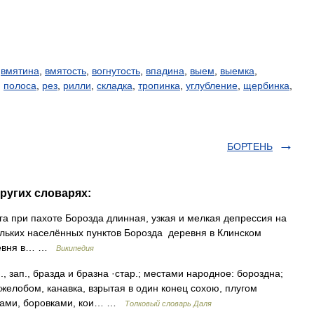
,
вмятина
,
вмятость
,
вогнутость
,
впадина
,
выем
,
выемка
,
,
полоса
,
рез
,
рилли
,
складка
,
тропинка
,
углубление
,
щербинка
,
БОРТЕНЬ
ругих словарях:
а при пахоте Борозда длинная, узкая и мелкая депрессия на
льких населённых пунктов Борозда деревня в Клинском
еревня в… …
Википедия
., зап., бразда и бразна ·стар.; местами народное: бороздна;
 желобом, канавка, взрытая в один конец сохою, плугом
лками, боровками, кои… …
Толковый словарь Даля